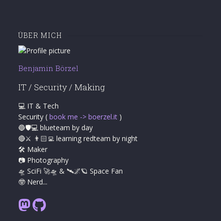
ÜBER MICH
Benjamin Börzel
IT / Security / Making
💻 IT & Tech
Security (
book me -> boerzel.it
)
🔵🛡💻 blueteam by day
🔴⚔ 👨🏻‍💻 learning redteam by night
🛠 Maker
📷 Photography
🛸 SciFi 🚀🛸 & 🛰🌌🪐 Space Fan
🤓 Nerd...