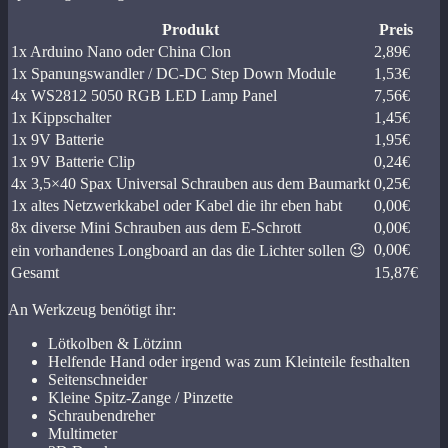
Produkt
Preis
1x Arduino Nano oder China Clon
2,89€
1x Spanungswandler / DC-DC Step Down Module
1,53€
4x WS2812 5050 RGB LED Lamp Panel
7,56€
1x Kippschalter
1,45€
1x 9V Batterie
1,95€
1x 9V Batterie Clip
0,24€
4x 3,5×40 Spax Universal Schrauben aus dem Baumarkt
0,25€
1x altes Netzwerkkabel oder Kabel die ihr eben habt
0,00€
8x diverse Mini Schrauben aus dem E-Schrott
0,00€
0,00€
ein vorhandenes Longboard an das die Lichter sollen 😉
Gesamt
15,87€
An Werkzeug benötigt ihr:
Lötkolben & Lötzinn
Helfende Hand oder irgend was zum Kleinteile festhalten
Seitenschneider
Kleine Spitz-Zange / Pinzette
Schraubendreher
Multimeter