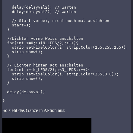
    delay(delayval2); // warten

    delay(delayval2); // warten

    // Start vorbei, nicht noch mal ausführen

    start=1; 

  }

  //Lichter vorne Weiss anschalten

  for(int i=0;i<(N_LEDS/2);i++){

    strip.setPixelColor(i, strip.Color(255,255,255));

    strip.show();   

  }          

  // Lichter hinten Rot anschalten

  for(int i=(N_LEDS/2);i<N_LEDS;i++){

    strip.setPixelColor(i, strip.Color(255,0,0));

    strip.show();   

  }

  delay(delayval);

}
So sieht das Ganze in Aktion aus: