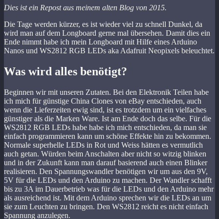
Dies ist ein Repost aus meinem alten Blog von 2015.
Die Tage werden kürzer, es ist wieder viel zu schnell Dunkel, da
wird man auf dem Longboard gerne mal übersehen. Damit dies ein
Ende nimmt habe ich mein Longboard mit Hilfe eines Arduino
Nanos und WS2812 RGB LEDs aka Adafruit Neopixels beleuchtet.
Was wird alles benötigt?
Beginnen wir mit unseren Zutaten. Bei den Elektronik Teilen habe
ich mich für günstige China Clones von eBay entschieden, auch
wenn die Lieferzeiten ewig sind, ist es trotzdem um ein vielfaches
günstiger als die Marken Ware. Ist am Ende doch das selbe. Für die
WS2812 RGB LEDs habe habe ich mich entschieden, da man sie
einfach programmieren kann um schöne Effekte hin zu bekommen.
Normale superhelle LEDs in Rot und Weiss hätten es vermutlich
auch getan. Würden beim Anschalten aber nicht so witzig blinken
und in der Zukunft kann man darauf basierend auch einen Blinker
realisieren. Den Spannungswandler benötigen wir um aus den 9V,
5V für die LEDs und den Arduino zu machen. Der Wandler schafft
bis zu 3A im Dauerbetrieb was für die LEDs und den Arduino mehr
als ausreichend ist. Mit dem Arduino sprechen wir die LEDs an um
sie zum Leuchten zu bringen. Den WS2812 reicht es nicht einfach
Spannung anzulegen.