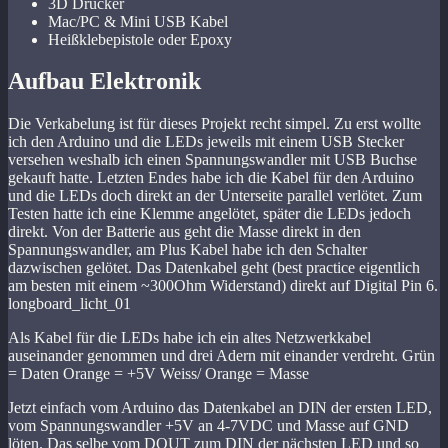
3D Drucker
Mac/PC & Mini USB Kabel
Heißklebepistole oder Epoxy
Aufbau Elektronik
Die Verkabelung ist für dieses Projekt recht simpel. Zu erst wollte
ich den Arduino und die LEDs jeweils mit einem USB Stecker
versehen weshalb ich einen Spannungswandler mit USB Buchse
gekauft hatte. Letzten Endes habe ich die Kabel für den Arduino
und die LEDs doch direkt an der Unterseite parallel verlötet. Zum
Testen hatte ich eine Klemme angelötet, später die LEDs jedoch
direkt. Von der Batterie aus geht die Masse direkt in den
Spannungswandler, am Plus Kabel habe ich den Schalter
dazwischen gelötet. Das Datenkabel geht (best practice eigentlich
am besten mit einem ~300Ohm Widerstand) direkt auf Digital Pin 6.
longboard_licht_01
Als Kabel für die LEDs habe ich ein altes Netzwerkkabel
auseinander genommen und drei Adern mit einander verdreht. Grün
= Daten Orange = +5V Weiss/ Orange = Masse
Jetzt einfach vom Arduino das Datenkabel an DIN der ersten LED,
vom Spannungswandler +5V an 4-7VDC und Masse auf GND
löten. Das selbe vom DOUT zum DIN der nächsten LED und so