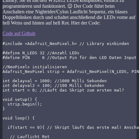
Library. Sie ist mit den WS2812 LEDs kompatibel, einfach zu
programmieren und funktioniert. 😉 Der Code führt beim
Anschalten eine Nightrider/Cylon Lauflicht Sequenz, ein blaues
Doppelblinken durch und schaltet anschließend die LEDs vorne auf
hell Weiss und hinten auf hell Rot. Hier der Code:
Code auf Github
#include <Adafruit_NeoPixel.h> // Library einbinden

#define N_LEDS 32 //Anzahl LEDs

#define PIN     6 //Output Pin für den LED Daten Input

//NeoPixels initialisieren 

Adafruit_NeoPixel strip = Adafruit_NeoPixel(N_LEDS, PIN
int delayval = 1000; //1000 Milli Sekunden

int delayval2 = 100; //100 Milli Sekunden

int start = 0; //Läuft das Skript zum ersten mal?

void setup() {

  strip.begin();

}

void loop() {

  if(start == 0){ // Skript läuft das erste mal! Anscha
   // Lauflicht Rot      
